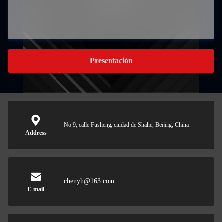
Presentación
No 9, calle Fusheng, ciudad de Shahe, Beijing, China
Address
chenyh@163.com
E-mail